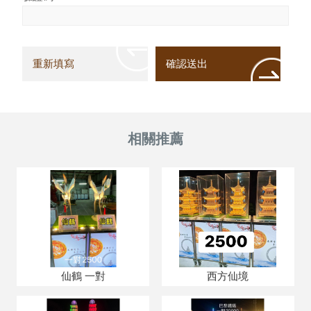
仙鶴 一對
西方仙境