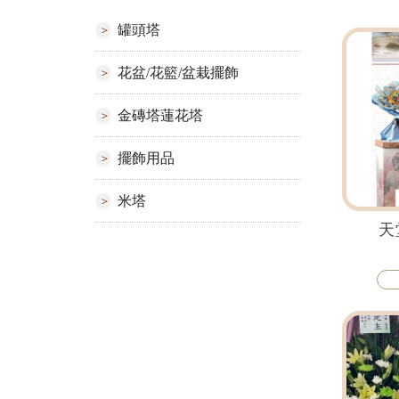
罐頭塔
花盆/花籃/盆栽擺飾
金磚塔蓮花塔
擺飾用品
米塔
天